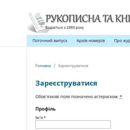
Поточний випуск
Архів номерів
Про жу
Головна
/
Зареєструватися
Зареєструватися
Обов'язкові поля позначено астериском:
*
Профіль
Ім'я
*