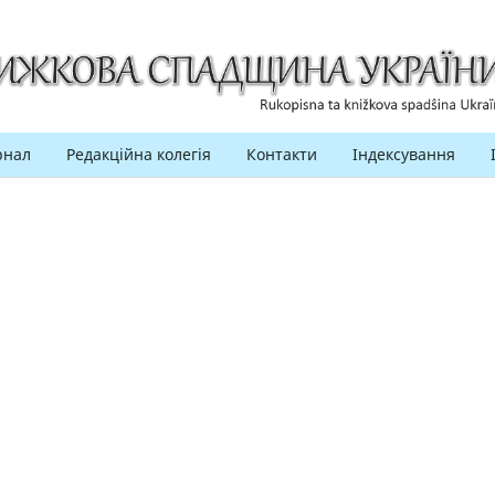
рнал
Редакційна колегія
Контакти
Індексування