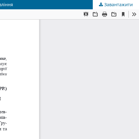
вління
Завантажити