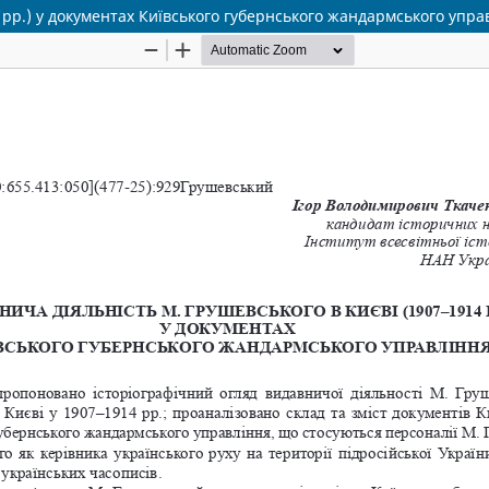
 рр.) у документах Київського губернського жандармського упра