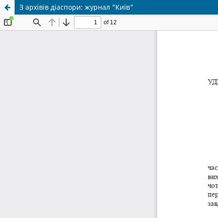
З архівів діаспори: журнал "Київ"