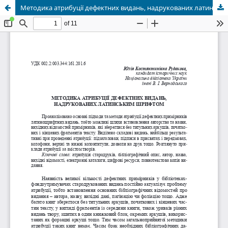
Методика атрибуції дефектних видань, надрукованих латинським шрифтом